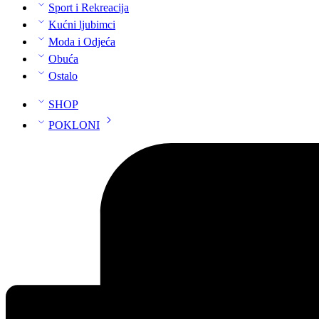
Sport i Rekreacija
Kućni ljubimci
Moda i Odjeća
Obuća
Ostalo
SHOP
POKLONI