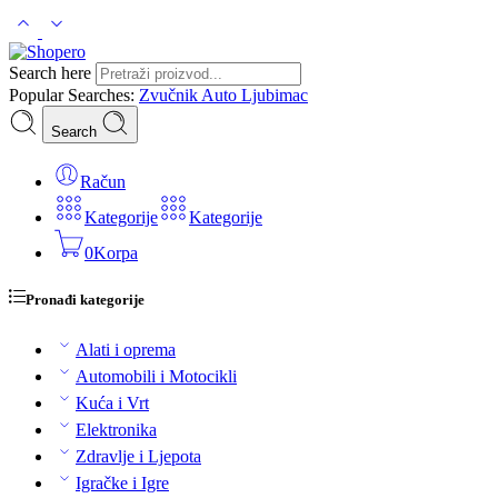
Search here
Popular Searches:
Zvučnik
Auto
Ljubimac
Search
Račun
Kategorije
Kategorije
0
Korpa
Pronađi kategorije
Alati i oprema
Automobili i Motocikli
Kuća i Vrt
Elektronika
Zdravlje i Ljepota
Igračke i Igre