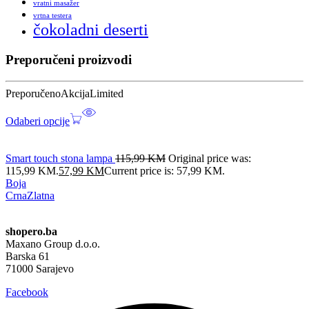
vratni masažer
vrtna testera
čokoladni deserti
Preporučeni proizvodi
Preporučeno
Akcija
Limited
Odaberi opcije
Smart touch stona lampa
115,99
KM
Original price was:
115,99 KM.
57,99
KM
Current price is: 57,99 KM.
Boja
Crna
Zlatna
shopero.ba
Maxano Group d.o.o.
Barska 61
71000 Sarajevo
Facebook