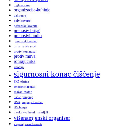
nehrđajući čelik sjeckalica
night-vision
organizacija-kuhinje
pakiranje
poly koverte
poštanske koverte
prenosiv brijač
prenosivi-audio
prenosivi blender
prijanjajuća moć
protiv komaraca
protiv muva
rotirajućirka
selotejp
sigurnosni konac čišćenje
SK5 oštrica
smoothie aparat
snažan-motor
usb-c punjenje
USB punjenje blender
UV lampa
visokokvalitetni materijali
višenamjenski organiser
vlagootporne koverte