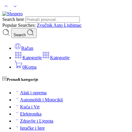
Search here
Popular Searches:
Zvučnik
Auto
Ljubimac
Search
Račun
Kategorije
Kategorije
0
Korpa
Pronađi kategorije
Alati i oprema
Automobili i Motocikli
Kuća i Vrt
Elektronika
Zdravlje i Ljepota
Igračke i Igre