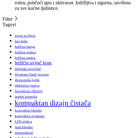
rotira, potičući igru i aktivnost. Izdržljiva i sigurna, savršena
za sve kućne ljubimce.
Filter
Tagovi
avion za djecu
bez buke
bežična lampa
bežična sijalica
bežična testera
bežični uvijač kose
daljinski upravljač
dvostrani čistač prozora
ekonomska pošta
električna pumpa
Inovativno čišćenje
insekti kontrola
kompaktan dizajn čistača
kompaktni blender
kompaktni organizer
LED sijalica
mini blender
motousisivač