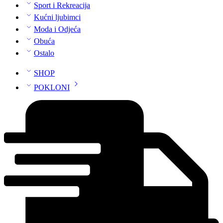
Sport i Rekreacija
Kućni ljubimci
Moda i Odjeća
Obuća
Ostalo
SHOP
POKLONI