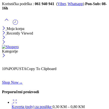
Korisnička podrška :
061 940 941
(
Viber
,
Whatsapp
)
Pon-Sub: 08-
16h
Moja korpa
Recently Viewed
Kategorije
ČEKAJ!
Uzmi svojih -10% na prvu porudžbinu!
10%POPUSTA
Copy To Clipboard
Koristi kod iznad i ostvari 10% popusta na svoju prvu porudžbinu.
Shop Now
→
Preporučeni proizvodi
Koverta (poly) za posiljke
0,30
KM
–
0,80
KM