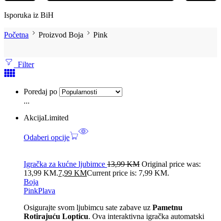
Isporuka iz BiH
Početna
Proizvod Boja
Pink
Filter
Poredaj po
...
Akcija
Limited
Odaberi opcije
Igračka za kućne ljubimce
13,99
KM
Original price was:
13,99 KM.
7,99
KM
Current price is: 7,99 KM.
Boja
Pink
Plava
Osigurajte svom ljubimcu sate zabave uz
Pametnu
Rotirajuću Lopticu
. Ova interaktivna igračka automatski